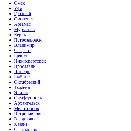
Омск
Уфа
Грозный
Смоленск
Арзамас
Мурманск
Керчь
Петрозаводск
Владимир
Сызрань
Брянск
Нижневартовск
Ярославль
Липецк
Рыбинск
Октябрьский
Тюмень
Элиста
Симферополь
Архангельск
Мелитополь
Петропавловск
Владикавказ
Казань
Сыктывкар