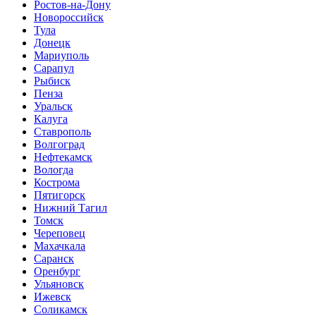
Ростов-на-Дону
Новороссийск
Тула
Донецк
Мариуполь
Сарапул
Рыбиск
Пенза
Уральск
Калуга
Ставрополь
Волгоград
Нефтекамск
Вологда
Кострома
Пятигорск
Нижний Тагил
Томск
Череповец
Махачкала
Саранск
Оренбург
Ульяновск
Ижевск
Соликамск