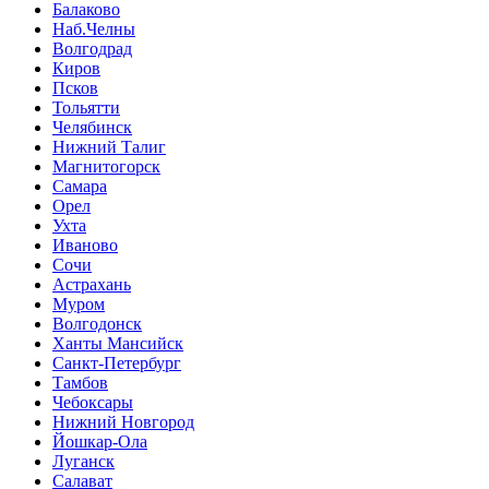
Балаково
Наб.Челны
Волгодрад
Киров
Псков
Тольятти
Челябинск
Нижний Талиг
Магнитогорск
Самара
Орел
Ухта
Иваново
Сочи
Астрахань
Муром
Волгодонск
Ханты Мансийск
Санкт-Петербург
Тамбов
Чебоксары
Нижний Новгород
Йошкар-Ола
Луганск
Салават